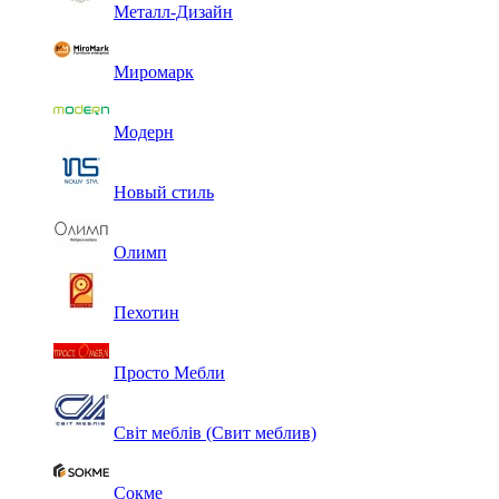
Металл-Дизайн
Миромарк
Модерн
Новый стиль
Олимп
Пехотин
Просто Мебли
Світ меблів (Свит меблив)
Сокме