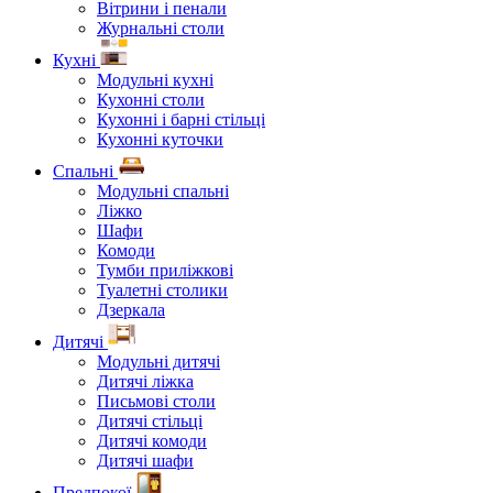
Вітрини і пенали
Журнальні столи
Кухні
Модульні кухні
Кухонні столи
Кухонні і барні стільці
Кухонні куточки
Спальні
Модульні спальні
Ліжко
Шафи
Комоди
Тумби приліжкові
Туалетні столики
Дзеркала
Дитячі
Модульні дитячі
Дитячі ліжка
Письмові столи
Дитячі стільці
Дитячі комоди
Дитячі шафи
Предпокої