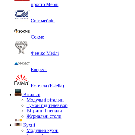
просто Меблі
Світ меблів
Сокме
Фенікс Меблі
Еверест
Естелла (Estella)
Вітальні
Модульні вітальні
Тумби під телевізор
Вітрини і пенали
Журнальні столи
Кухні
Модульні кухні