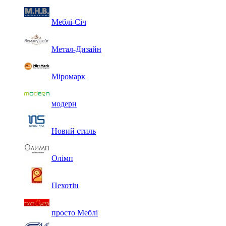
Меблі-Січ
Метал-Дизайн
Міромарк
модерн
Новий стиль
Олімп
Пехотін
просто Меблі