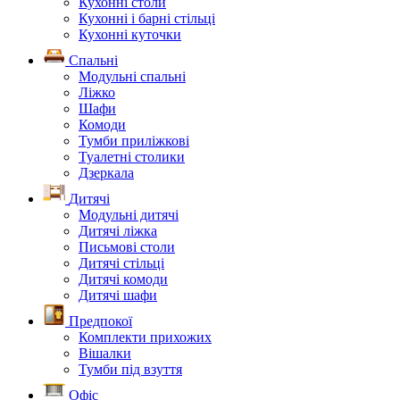
Кухонні столи
Кухонні і барні стільці
Кухонні куточки
Спальні
Модульні спальні
Ліжко
Шафи
Комоди
Тумби приліжкові
Туалетні столики
Дзеркала
Дитячі
Модульні дитячі
Дитячі ліжка
Письмові столи
Дитячі стільці
Дитячі комоди
Дитячі шафи
Предпокої
Комплекти прихожих
Вішалки
Тумби під взуття
Офіс