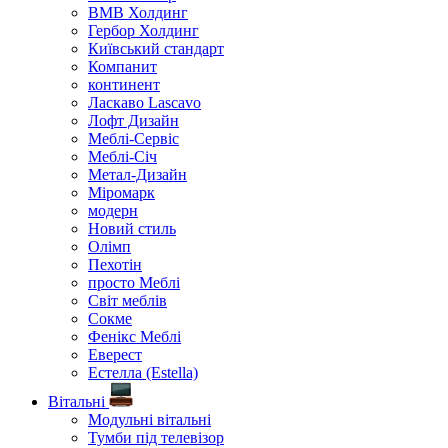
ВМВ Холдинг
Гербор Холдинг
Київський стандарт
Компанит
континент
Ласкаво Lascavo
Лофт Дизайн
Меблі-Сервіс
Меблі-Січ
Метал-Дизайн
Міромарк
модерн
Новий стиль
Олімп
Пехотін
просто Меблі
Світ меблів
Сокме
Фенікс Меблі
Еверест
Естелла (Estella)
Вітальні
Модульні вітальні
Тумби під телевізор