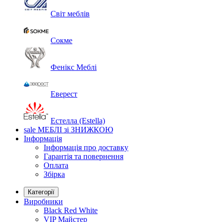
Світ меблів
Сокме
Фенікс Меблі
Еверест
Естелла (Estella)
sale
МЕБЛІ зі ЗНИЖКОЮ
Інформація
Інформація про доставку
Гарантія та повернення
Оплата
Збірка
Категорії
Виробники
Black Red White
VIP Майстер