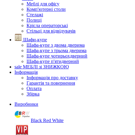
Меблі для офісу
Комп'ютерні столи
Стелажі
Полиці
Крісла операторські
Стільці для відвідувачів
Шафи-купе
Шафа-купе з двома дверима
Шафа-купе з трьома дверима
Шафа-купе чотирьохдверний
Шафа-купе п'ятидверний
sale
МЕБЛІ зі ЗНИЖКОЮ
Інформація
Інформація про доставку
Гарантія та повернення
Оплата
Збірка
Виробники
Black Red White