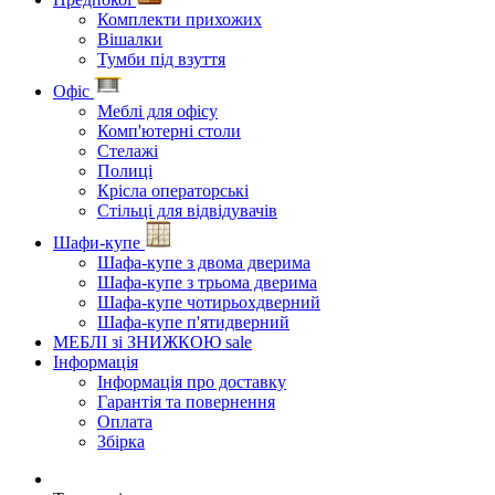
Комплекти прихожих
Вішалки
Тумби під взуття
Офіс
Меблі для офісу
Комп'ютерні столи
Стелажі
Полиці
Крісла операторські
Стільці для відвідувачів
Шафи-купе
Шафа-купе з двома дверима
Шафа-купе з трьома дверима
Шафа-купе чотирьохдверний
Шафа-купе п'ятидверний
МЕБЛІ зі ЗНИЖКОЮ
sale
Інформація
Інформація про доставку
Гарантія та повернення
Оплата
Збірка