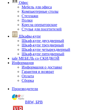
Офис
Мебель для офиса
Компьютерные столы
Стеллажи
Полки
Кресла операторские
Стулья для посетителей
Шкафы-купе
Шкаф-купе двухдверный
Шкаф-купе трехдверный
Шкаф-купе четырехдверный
Шкаф-купе пятидверный
sale
МЕБЕЛЬ со СКИДКОЙ
Информация
Информация о доставке
Гарантия и возврат
Оплата
Сборка
Производители
BRW, БРВ