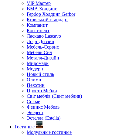
VIP Мастер
ВМВ Холдинг
Гербор Холдинг Gerbor
Київський стандарт
Компанит
Континент
Ласкаво Lascavo
Лофт Дизайн
Мебель-Сервис
Мебель-Сич
Металл-Дизайн
Миромарк
Модерн
Новый стиль
Олимп
Пехотин
Просто Мебли
Світ меблів (Свит меблив)
Сокме
Феникс Мебель
Эверест
Эстелла (Estella)
Гостиные
Модульные гостиные