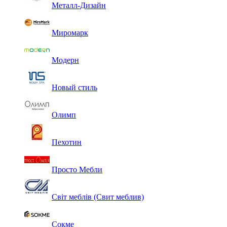
Металл-Дизайн
Миромарк
Модерн
Новый стиль
Олимп
Пехотин
Просто Мебли
Світ меблів (Свит меблив)
Сокме