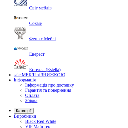
Світ меблів
Сокме
Фенікс Меблі
Еверест
Естелла (Estella)
sale
МЕБЛІ зі ЗНИЖКОЮ
Інформація
Інформація про доставку
Гарантія та повернення
Оплата
Збірка
Категорії
Виробники
Black Red White
VIP Майстер