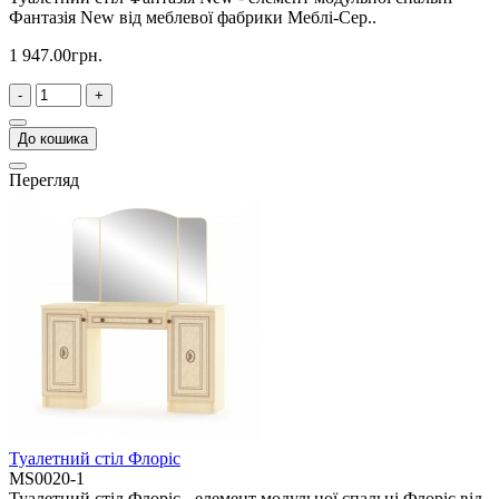
Фантазія New від меблевої фабрики Меблі-Сер..
1 947.00грн.
-
+
До кошика
Перегляд
Туалетний стіл Флоріс
MS0020-1
Туалетний стіл Флоріс - елемент модульної спальні Флоріс від