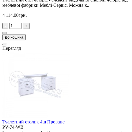
меблевої фабрики Меблі-Сервіс. Можна к..
4 114.00грн.
-
+
До кошика
Перегляд
Туалетний столик 4ш Прованс
PV-74-WB