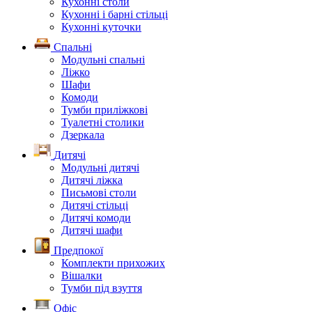
Кухонні столи
Кухонні і барні стільці
Кухонні куточки
Спальні
Модульні спальні
Ліжко
Шафи
Комоди
Тумби приліжкові
Туалетні столики
Дзеркала
Дитячі
Модульні дитячі
Дитячі ліжка
Письмові столи
Дитячі стільці
Дитячі комоди
Дитячі шафи
Предпокої
Комплекти прихожих
Вішалки
Тумби під взуття
Офіс