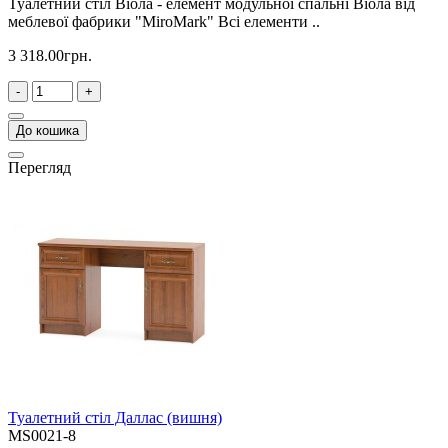
Туалетний стіл Віола - елемент модульної спальні Віола від
меблевої фабрики "MiroMark" Всі елементи ..
3 318.00грн.
-
+
До кошика
Перегляд
Туалетний стіл Даллас (вишня)
MS0021-8