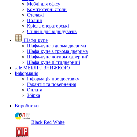
Меблі для офісу
Комп'ютерні столи
Стелажі
Полиці
Крісла операторські
Стільці для відвідувачів
Шафи-купе
Шафа-купе з двома дверима
Шафа-купе з трьома дверима
Шафа-купе чотирьохдверний
Шафа-купе п'ятидверний
sale
МЕБЛІ зі ЗНИЖКОЮ
Інформація
Інформація про доставку
Гарантія та повернення
Оплата
Збірка
Виробники
Black Red White