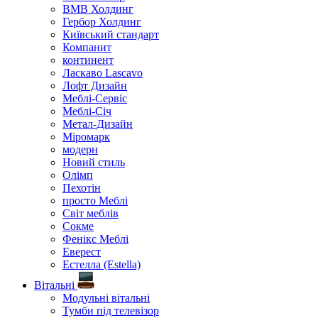
ВМВ Холдинг
Гербор Холдинг
Київський стандарт
Компанит
континент
Ласкаво Lascavo
Лофт Дизайн
Меблі-Сервіс
Меблі-Січ
Метал-Дизайн
Міромарк
модерн
Новий стиль
Олімп
Пехотін
просто Меблі
Світ меблів
Сокме
Фенікс Меблі
Еверест
Естелла (Estella)
Вітальні
Модульні вітальні
Тумби під телевізор