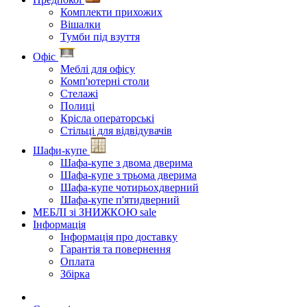
Комплекти прихожих
Вішалки
Тумби під взуття
Офіс
Меблі для офісу
Комп'ютерні столи
Стелажі
Полиці
Крісла операторські
Стільці для відвідувачів
Шафи-купе
Шафа-купе з двома дверима
Шафа-купе з трьома дверима
Шафа-купе чотирьохдверний
Шафа-купе п'ятидверний
МЕБЛІ зі ЗНИЖКОЮ
sale
Інформація
Інформація про доставку
Гарантія та повернення
Оплата
Збірка