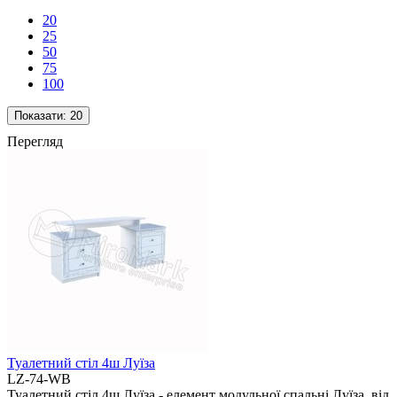
20
25
50
75
100
Показати:
20
Перегляд
Туалетний стіл 4ш Луїза
LZ-74-WB
Туалетний стіл 4ш Луїза - елемент модульної спальні Луїза від