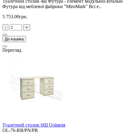
Туалетний столик 4ш Футура - елемент модульної вітальні
Футура від меблевої фабрики "MiroMark" Всі е..
5 753.00грн.
-
+
До кошика
Перегляд
Туалетний столик 6Ш Олімпія
OL-76-RB/PN/PR