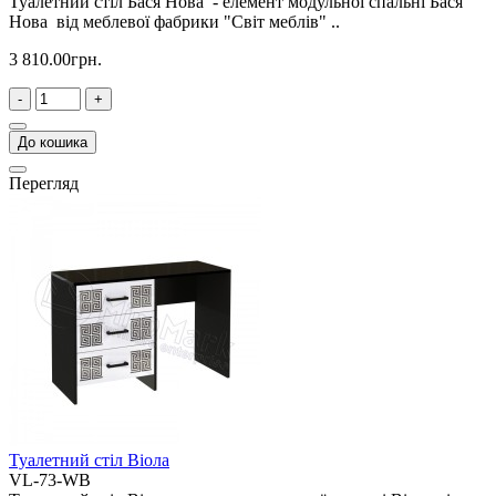
Туалетний стіл Бася Нова - елемент модульної спальні Бася
Нова від меблевої фабрики "Cвіт меблів" ..
3 810.00грн.
-
+
До кошика
Перегляд
Туалетний стіл Віола
VL-73-WB