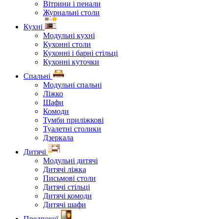
Вітрини і пенали
Журнальні столи
Кухні
Модульні кухні
Кухонні столи
Кухонні і барні стільці
Кухонні куточки
Спальні
Модульні спальні
Ліжко
Шафи
Комоди
Тумби приліжкові
Туалетні столики
Дзеркала
Дитячі
Модульні дитячі
Дитячі ліжка
Письмові столи
Дитячі стільці
Дитячі комоди
Дитячі шафи
Предпокої