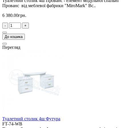
Туалетний столик 4ш Прованс - елемент модульної спальні
Прованс від меблевої фабрики "MiroMark" Вс..
6 380.00грн.
-
+
До кошика
Перегляд
Туалетний столик 4ш Футура
FT-74-WB