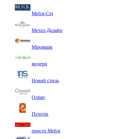
Меблі-Січ
Метал-Дизайн
Міромарк
модерн
Новий стиль
Олімп
Пехотін
просто Меблі