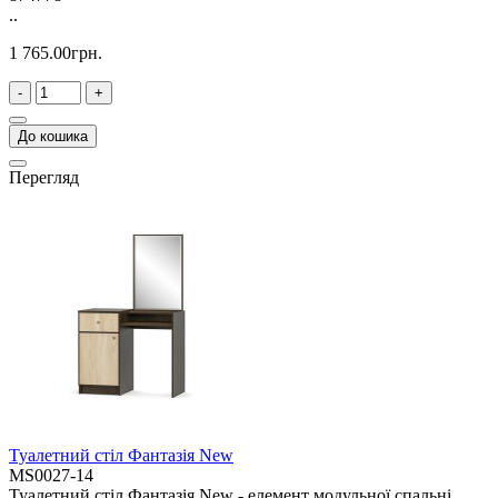
..
1 765.00грн.
-
+
До кошика
Перегляд
Туалетний стіл Фантазія New
MS0027-14
Туалетний стіл Фантазія New - елемент модульної спальні