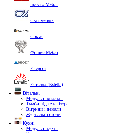
просто Меблі
Світ меблів
Сокме
Фенікс Меблі
Еверест
Естелла (Estella)
Вітальні
Модульні вітальні
Тумби під телевізор
Вітрини і пенали
Журнальні столи
Кухні
Модульні кухні