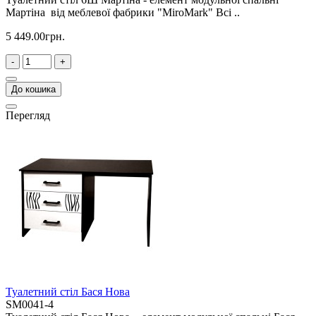
Мартіна від меблевої фабрики "MiroMark" Всі ..
5 449.00грн.
-
+
До кошика
Перегляд
Туалетний стіл Бася Нова
SM0041-4