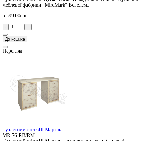
меблевої фабрики "MiroMark" Всі елем..
5 599.00грн.
-
+
До кошика
Перегляд
Туалетний стіл 6Ш Мартіна
MR-76-RB/RM
Туалетний стіл 6Ш Мартіна - елемент модульної спальні