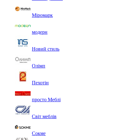
Міромарк
модерн
Новий стиль
Олімп
Пехотін
просто Меблі
Світ меблів
Сокме