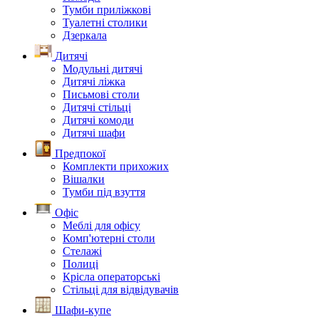
Тумби приліжкові
Туалетні столики
Дзеркала
Дитячі
Модульні дитячі
Дитячі ліжка
Письмові столи
Дитячі стільці
Дитячі комоди
Дитячі шафи
Предпокої
Комплекти прихожих
Вішалки
Тумби під взуття
Офіс
Меблі для офісу
Комп'ютерні столи
Стелажі
Полиці
Крісла операторські
Стільці для відвідувачів
Шафи-купе