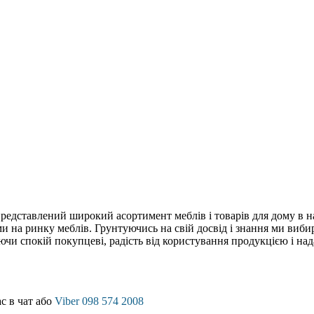
редставлений широкий асортимент меблів і товарів для дому в на
на ринку меблів. Грунтуючись на свій досвід і знання ми вибира
чи спокій покупцеві, радість від користування продукцією і нада
с в чат або
Viber 098 574 2008