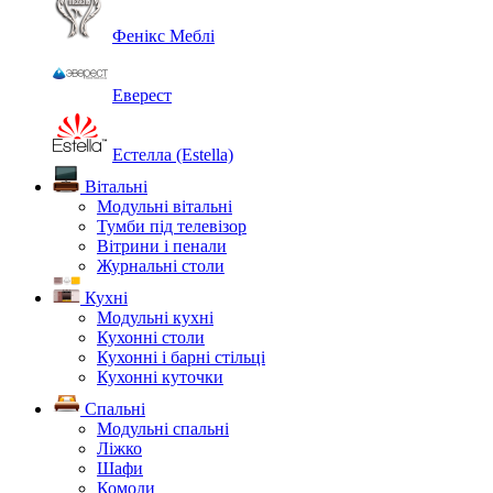
Фенікс Меблі
Еверест
Естелла (Estella)
Вітальні
Модульні вітальні
Тумби під телевізор
Вітрини і пенали
Журнальні столи
Кухні
Модульні кухні
Кухонні столи
Кухонні і барні стільці
Кухонні куточки
Спальні
Модульні спальні
Ліжко
Шафи
Комоди