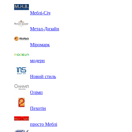
Меблі-Січ
Метал-Дизайн
Міромарк
модерн
Новий стиль
Олімп
Пехотін
просто Меблі