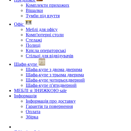
Комплекти прихожих
Вішалки
Тумби під взуття
Офіс
Меблі для офісу
Комп'ютерні столи
Стелажі
Полиці
Крісла операторські
Стільці для відвідувачів
Шафи-купе
Шафа-купе з двома дверима
Шафа-купе з трьома дверима
Шафа-купе чотирьохдверний
Шафа-купе п'ятидверний
МЕБЛІ зі ЗНИЖКОЮ
sale
Інформація
Інформація про доставку
Гарантія та повернення
Оплата
Збірка