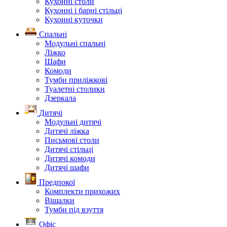
Кухонні столи
Кухонні і барні стільці
Кухонні куточки
Спальні
Модульні спальні
Ліжко
Шафи
Комоди
Тумби приліжкові
Туалетні столики
Дзеркала
Дитячі
Модульні дитячі
Дитячі ліжка
Письмові столи
Дитячі стільці
Дитячі комоди
Дитячі шафи
Предпокої
Комплекти прихожих
Вішалки
Тумби під взуття
Офіс