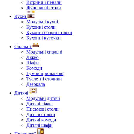
Вітрини і пенали
Журнальні столи
Кухні
Модульні кухні
Кухонні столи
Кухонні і барні стільці
Кухонні куточки
Спальні
Модульні спальні
Ліжко
Шафи
Комоди
Тумби приліжкові
Туалетні столики
Дзеркала
Дитячі
Модульні дитячі
Дитячі ліжка
Письмові столи
Дитячі стільці
Дитячі комоди
Дитячі шафи
Предпокої