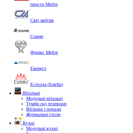
просто Меблі
Світ меблів
Сокме
Фенікс Меблі
Еверест
Естелла (Estella)
Вітальні
Модульні вітальні
Тумби під телевізор
Вітрини і пенали
Журнальні столи
Кухні
Модульні кухні