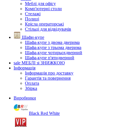
Меблі для офісу
Комп'ютерні столи
Стелажі
Полиці
Крісла операторські
Стільці для відвідувачів
Шафи-купе
Шафа-купе з двома дверима
Шафа-купе з трьома дверима
Шафа-купе чотирьохдверний
Шафа-купе п'ятидверний
sale
МЕБЛІ зі ЗНИЖКОЮ
Інформація
Інформація про доставку
Гарантія та повернення
Оплата
Збірка
Виробники
Black Red White