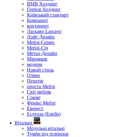
ВМВ Холдинг
Гербор Холдинг
Київський стандарт
Компанит
континент
Ласкаво Lascavo
Лофт Дизайн
Меблі-Сервіс
Меблі-Січ
Метал-Дизайн
Міромарк
модерн
Новий стиль
Олімп
Пехотін
просто Меблі
Світ меблів
Сокме
Фенікс Меблі
Еверест
Естелла (Estella)
Вітальні
Модульні вітальні
Тумби під телевізор