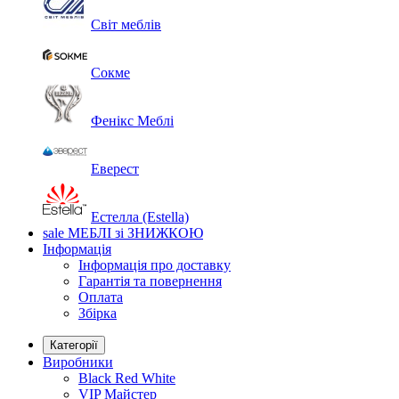
Світ меблів
Сокме
Фенікс Меблі
Еверест
Естелла (Estella)
sale
МЕБЛІ зі ЗНИЖКОЮ
Інформація
Інформація про доставку
Гарантія та повернення
Оплата
Збірка
Категорії
Виробники
Black Red White
VIP Майстер