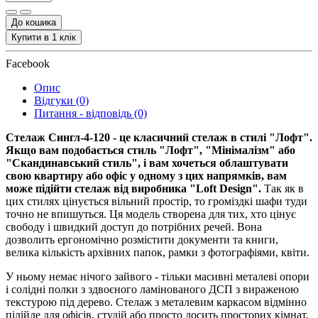
До кошика
Купити в 1 клік
Facebook
Опис
Відгуки (0)
Питання - відповідь (0)
Стелаж Сингл-4-120 - це класичний стелаж в стилі "Лофт".
Якщо вам подобається стиль "Лофт", "Мінімалізм" або
"Скандинавський стиль", і вам хочеться облаштувати
свою квартиру або офіс у одному з цих напрямків, вам
може підійти стелаж від виробника "Loft Design".
Так як в
цих стилях цінується вільний простір, то громіздкі шафи туди
точно не впишуться. Ця модель створена для тих, хто цінує
свободу і швидкий доступ до потрібних речей. Вона
дозволить ергономічно розмістити документи та книги,
велика кількість архівних папок, рамки з фотографіями, квіти.
У ньому немає нічого зайвого - тільки масивні металеві опори
і солідні полки з здвоєного ламінованого ДСП з вираженою
текстурою під дерево. Стелаж з металевим каркасом відмінно
підійде для офісів, студій або просто досить просторих кімнат,