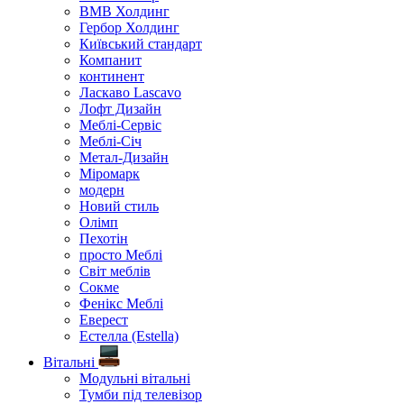
ВМВ Холдинг
Гербор Холдинг
Київський стандарт
Компанит
континент
Ласкаво Lascavo
Лофт Дизайн
Меблі-Сервіс
Меблі-Січ
Метал-Дизайн
Міромарк
модерн
Новий стиль
Олімп
Пехотін
просто Меблі
Світ меблів
Сокме
Фенікс Меблі
Еверест
Естелла (Estella)
Вітальні
Модульні вітальні
Тумби під телевізор