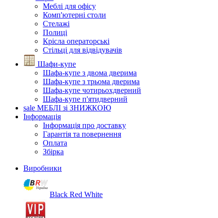
Меблі для офісу
Комп'ютерні столи
Стелажі
Полиці
Крісла операторські
Стільці для відвідувачів
Шафи-купе
Шафа-купе з двома дверима
Шафа-купе з трьома дверима
Шафа-купе чотирьохдверний
Шафа-купе п'ятидверний
sale
МЕБЛІ зі ЗНИЖКОЮ
Інформація
Інформація про доставку
Гарантія та повернення
Оплата
Збірка
Виробники
Black Red White