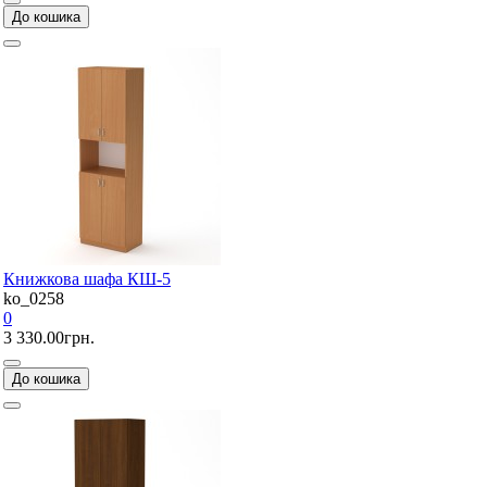
До кошика
Книжкова шафа КШ-5
ko_0258
0
3 330.00грн.
До кошика