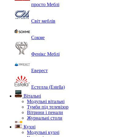
просто Меблі
Світ меблів
Сокме
Фенікс Меблі
Еверест
Естелла (Estella)
Вітальні
Модульні вітальні
Тумби під телевізор
Вітрини і пенали
Журнальні столи
Кухні
Модульні кухні