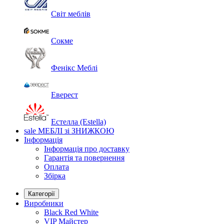
Світ меблів
Сокме
Фенікс Меблі
Еверест
Естелла (Estella)
sale
МЕБЛІ зі ЗНИЖКОЮ
Інформація
Інформація про доставку
Гарантія та повернення
Оплата
Збірка
Категорії
Виробники
Black Red White
VIP Майстер