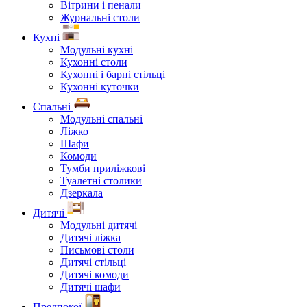
Вітрини і пенали
Журнальні столи
Кухні
Модульні кухні
Кухонні столи
Кухонні і барні стільці
Кухонні куточки
Спальні
Модульні спальні
Ліжко
Шафи
Комоди
Тумби приліжкові
Туалетні столики
Дзеркала
Дитячі
Модульні дитячі
Дитячі ліжка
Письмові столи
Дитячі стільці
Дитячі комоди
Дитячі шафи
Предпокої