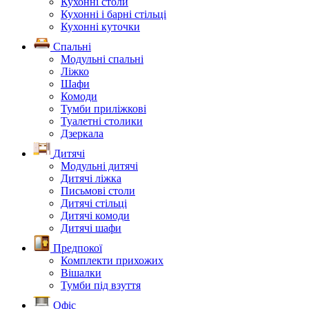
Кухонні столи
Кухонні і барні стільці
Кухонні куточки
Спальні
Модульні спальні
Ліжко
Шафи
Комоди
Тумби приліжкові
Туалетні столики
Дзеркала
Дитячі
Модульні дитячі
Дитячі ліжка
Письмові столи
Дитячі стільці
Дитячі комоди
Дитячі шафи
Предпокої
Комплекти прихожих
Вішалки
Тумби під взуття
Офіс