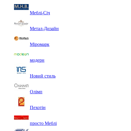
Меблі-Січ
Метал-Дизайн
Міромарк
модерн
Новий стиль
Олімп
Пехотін
просто Меблі