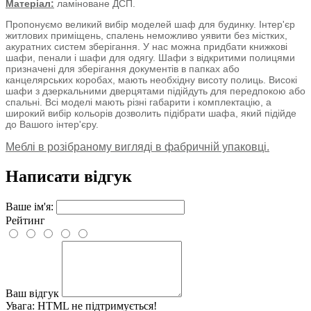
Матеріал:
ламіноване ДСП.
Пропонуємо великий вибір моделей шаф для будинку. Інтер'єр
житлових приміщень, спалень неможливо уявити без містких,
акуратних систем зберігання. У нас можна придбати книжкові
шафи, пенали і шафи для одягу.
Шафи з відкритими полицями
призначені для зберігання документів в папках або
канцелярських коробах, мають необхідну висоту полиць.
Високі
шафи з дзеркальними дверцятами підійдуть для передпокою або
спальні.
Всі моделі мають різні габарити і комплектацію, а
широкий вибір
кольорів дозволить підібрати шафа, який підійде
до Вашого інтер'єру.
Меблі в розібраному вигляді в фабричній упаковці.
Написати відгук
Ваше ім'я:
Рейтинг
Ваш відгук
Увага:
HTML не підтримується!