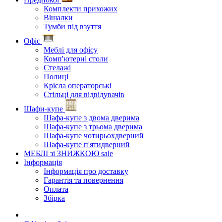
Комплекти прихожих
Вішалки
Тумби під взуття
Офіс
Меблі для офісу
Комп'ютерні столи
Стелажі
Полиці
Крісла операторські
Стільці для відвідувачів
Шафи-купе
Шафа-купе з двома дверима
Шафа-купе з трьома дверима
Шафа-купе чотирьохдверний
Шафа-купе п'ятидверний
МЕБЛІ зі ЗНИЖКОЮ
sale
Інформація
Інформація про доставку
Гарантія та повернення
Оплата
Збірка