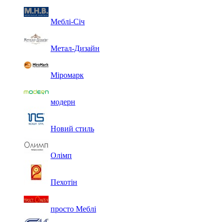
Меблі-Січ
Метал-Дизайн
Міромарк
модерн
Новий стиль
Олімп
Пехотін
просто Меблі