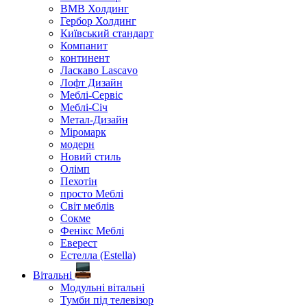
ВМВ Холдинг
Гербор Холдинг
Київський стандарт
Компанит
континент
Ласкаво Lascavo
Лофт Дизайн
Меблі-Сервіс
Меблі-Січ
Метал-Дизайн
Міромарк
модерн
Новий стиль
Олімп
Пехотін
просто Меблі
Світ меблів
Сокме
Фенікс Меблі
Еверест
Естелла (Estella)
Вітальні
Модульні вітальні
Тумби під телевізор