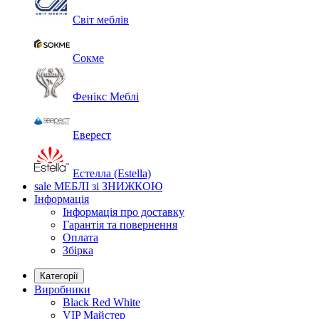
Світ меблів
Сокме
Фенікс Меблі
Еверест
Естелла (Estella)
sale
МЕБЛІ зі ЗНИЖКОЮ
Інформація
Інформація про доставку
Гарантія та повернення
Оплата
Збірка
Категорії
Виробники
Black Red White
VIP Майстер