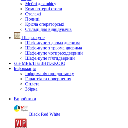
Меблі для офісу
Комп'ютерні столи
Стелажі
Полиці
Крісла операторські
Стільці для відвідувачів
Шафи-купе
Шафа-купе з двома дверима
Шафа-купе з трьома дверима
Шафа-купе чотирьохдверний
Шафа-купе п'ятидверний
sale
МЕБЛІ зі ЗНИЖКОЮ
Інформація
Інформація про доставку
Гарантія та повернення
Оплата
Збірка
Виробники
Black Red White