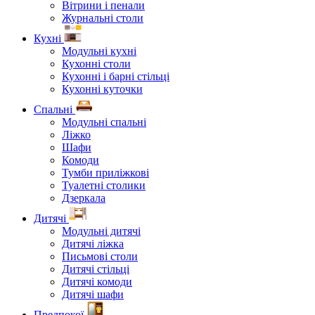
Вітрини і пенали
Журнальні столи
Кухні
Модульні кухні
Кухонні столи
Кухонні і барні стільці
Кухонні куточки
Спальні
Модульні спальні
Ліжко
Шафи
Комоди
Тумби приліжкові
Туалетні столики
Дзеркала
Дитячі
Модульні дитячі
Дитячі ліжка
Письмові столи
Дитячі стільці
Дитячі комоди
Дитячі шафи
Предпокої