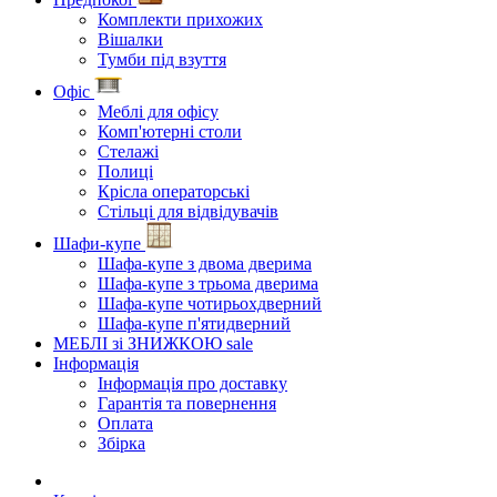
Комплекти прихожих
Вішалки
Тумби під взуття
Офіс
Меблі для офісу
Комп'ютерні столи
Стелажі
Полиці
Крісла операторські
Стільці для відвідувачів
Шафи-купе
Шафа-купе з двома дверима
Шафа-купе з трьома дверима
Шафа-купе чотирьохдверний
Шафа-купе п'ятидверний
МЕБЛІ зі ЗНИЖКОЮ
sale
Інформація
Інформація про доставку
Гарантія та повернення
Оплата
Збірка