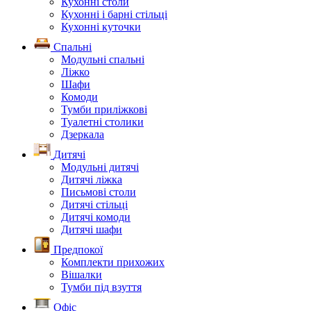
Кухонні столи
Кухонні і барні стільці
Кухонні куточки
Спальні
Модульні спальні
Ліжко
Шафи
Комоди
Тумби приліжкові
Туалетні столики
Дзеркала
Дитячі
Модульні дитячі
Дитячі ліжка
Письмові столи
Дитячі стільці
Дитячі комоди
Дитячі шафи
Предпокої
Комплекти прихожих
Вішалки
Тумби під взуття
Офіс