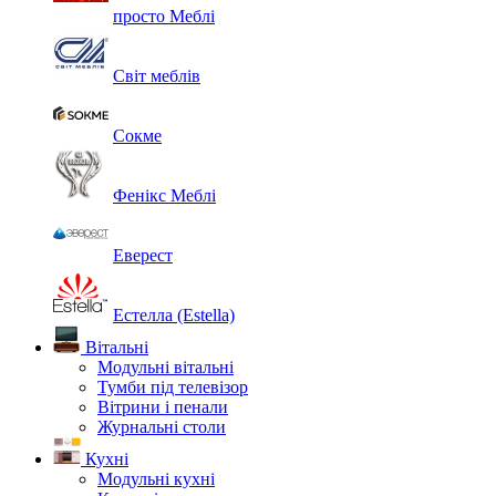
просто Меблі
Світ меблів
Сокме
Фенікс Меблі
Еверест
Естелла (Estella)
Вітальні
Модульні вітальні
Тумби під телевізор
Вітрини і пенали
Журнальні столи
Кухні
Модульні кухні