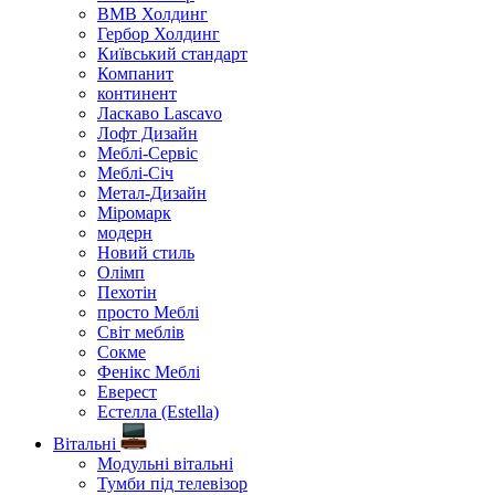
ВМВ Холдинг
Гербор Холдинг
Київський стандарт
Компанит
континент
Ласкаво Lascavo
Лофт Дизайн
Меблі-Сервіс
Меблі-Січ
Метал-Дизайн
Міромарк
модерн
Новий стиль
Олімп
Пехотін
просто Меблі
Світ меблів
Сокме
Фенікс Меблі
Еверест
Естелла (Estella)
Вітальні
Модульні вітальні
Тумби під телевізор