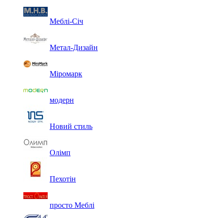
Меблі-Січ
Метал-Дизайн
Міромарк
модерн
Новий стиль
Олімп
Пехотін
просто Меблі