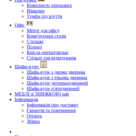
Комплекти прихожих
Вішалки
Тумби під взуття
Офіс
Меблі для офісу
Комп'ютерні столи
Стелажі
Полиці
Крісла операторські
Стільці для відвідувачів
Шафи-купе
Шафа-купе з двома дверима
Шафа-купе з трьома дверима
Шафа-купе чотирьохдверний
Шафа-купе п'ятидверний
МЕБЛІ зі ЗНИЖКОЮ
sale
Інформація
Інформація про доставку
Гарантія та повернення
Оплата
Збірка