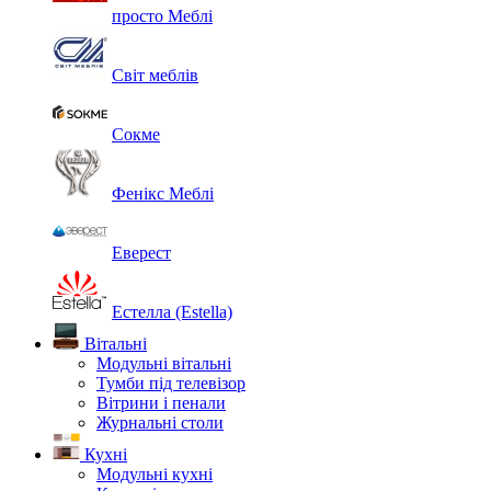
просто Меблі
Світ меблів
Сокме
Фенікс Меблі
Еверест
Естелла (Estella)
Вітальні
Модульні вітальні
Тумби під телевізор
Вітрини і пенали
Журнальні столи
Кухні
Модульні кухні