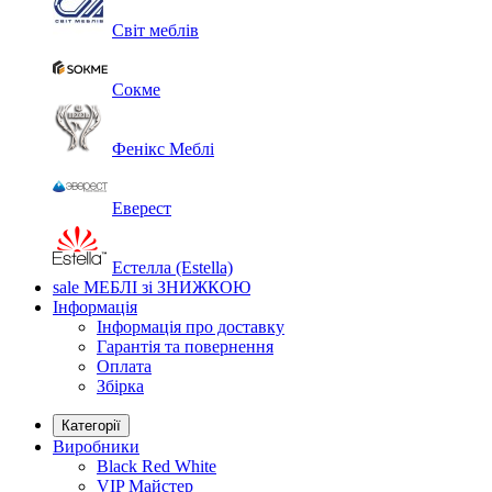
Світ меблів
Сокме
Фенікс Меблі
Еверест
Естелла (Estella)
sale
МЕБЛІ зі ЗНИЖКОЮ
Інформація
Інформація про доставку
Гарантія та повернення
Оплата
Збірка
Категорії
Виробники
Black Red White
VIP Майстер