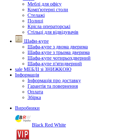
Меблі для офісу
Комп'ютерні столи
Стелажі
Полиці
Крісла операторські
Стільці для відвідувачів
Шафи-купе
Шафа-купе з двома дверима
Шафа-купе з трьома дверима
Шафа-купе чотирьохдверний
Шафа-купе п'ятидверний
sale
МЕБЛІ зі ЗНИЖКОЮ
Інформація
Інформація про доставку
Гарантія та повернення
Оплата
Збірка
Виробники
Black Red White