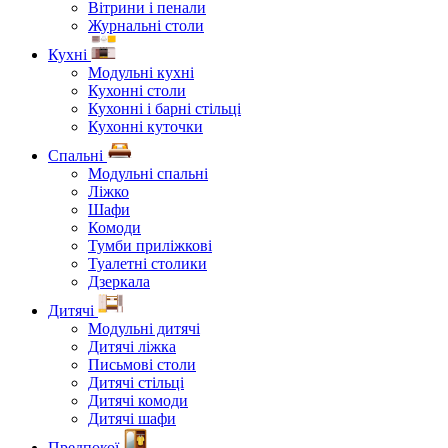
Вітрини і пенали
Журнальні столи
Кухні
Модульні кухні
Кухонні столи
Кухонні і барні стільці
Кухонні куточки
Спальні
Модульні спальні
Ліжко
Шафи
Комоди
Тумби приліжкові
Туалетні столики
Дзеркала
Дитячі
Модульні дитячі
Дитячі ліжка
Письмові столи
Дитячі стільці
Дитячі комоди
Дитячі шафи
Предпокої