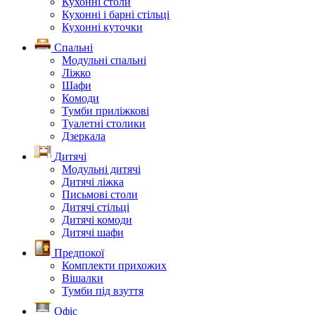
Кухонні столи
Кухонні і барні стільці
Кухонні куточки
Спальні
Модульні спальні
Ліжко
Шафи
Комоди
Тумби приліжкові
Туалетні столики
Дзеркала
Дитячі
Модульні дитячі
Дитячі ліжка
Письмові столи
Дитячі стільці
Дитячі комоди
Дитячі шафи
Предпокої
Комплекти прихожих
Вішалки
Тумби під взуття
Офіс