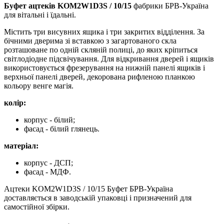
Буфет ацтеків KOM2W1D3S / 10/15
фабрики БРВ-Україна
для вітальні і їдальні.
Містить три висувних ящика і три закритих відділення. За
бічними дверима зі вставкою з загартованого скла
розташоване по одній скляній полиці, до яких кріпиться
світлодіодне підсвічування. Для відкривання дверей і ящиків
використовується фрезерування на нижній панелі ящиків і
верхньої панелі дверей, декорована рифленою планкою
кольору венге магія.
колір:
корпус - білий;
фасад - білий глянець.
матеріал:
корпус - ДСП;
фасад - МДФ.
Ацтеки KOM2W1D3S / 10/15 Буфет БРВ-Україна
доставляється в заводській упаковці і призначений для
самостійної збірки.