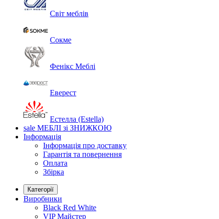
Світ меблів
Сокме
Фенікс Меблі
Еверест
Естелла (Estella)
sale
МЕБЛІ зі ЗНИЖКОЮ
Інформація
Інформація про доставку
Гарантія та повернення
Оплата
Збірка
Категорії
Виробники
Black Red White
VIP Майстер