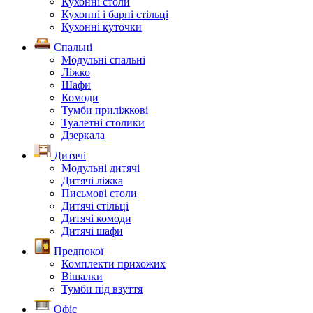
Кухонні столи
Кухонні і барні стільці
Кухонні куточки
Спальні
Модульні спальні
Ліжко
Шафи
Комоди
Тумби приліжкові
Туалетні столики
Дзеркала
Дитячі
Модульні дитячі
Дитячі ліжка
Письмові столи
Дитячі стільці
Дитячі комоди
Дитячі шафи
Предпокої
Комплекти прихожих
Вішалки
Тумби під взуття
Офіс