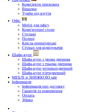
Комплекти прихожих
Вішалки
Тумби під взуття
Офіс
Меблі для офісу
Комп'ютерні столи
Стелажі
Полиці
Крісла операторські
Стільці для відвідувачів
Шафи-купе
Шафа-купе з двома дверима
Шафа-купе з трьома дверима
Шафа-купе чотирьохдверний
Шафа-купе п'ятидверний
МЕБЛІ зі ЗНИЖКОЮ
sale
Інформація
Інформація про доставку
Гарантія та повернення
Оплата
Збірка