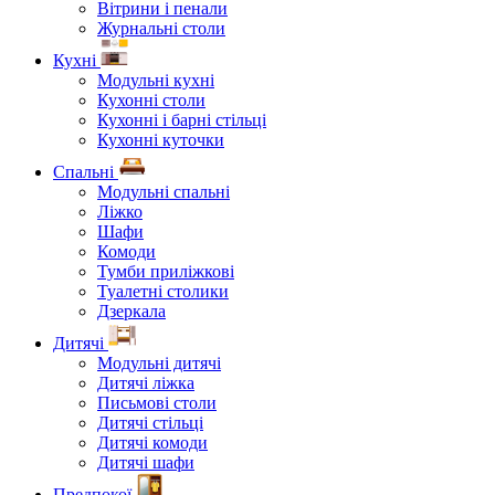
Вітрини і пенали
Журнальні столи
Кухні
Модульні кухні
Кухонні столи
Кухонні і барні стільці
Кухонні куточки
Спальні
Модульні спальні
Ліжко
Шафи
Комоди
Тумби приліжкові
Туалетні столики
Дзеркала
Дитячі
Модульні дитячі
Дитячі ліжка
Письмові столи
Дитячі стільці
Дитячі комоди
Дитячі шафи
Предпокої