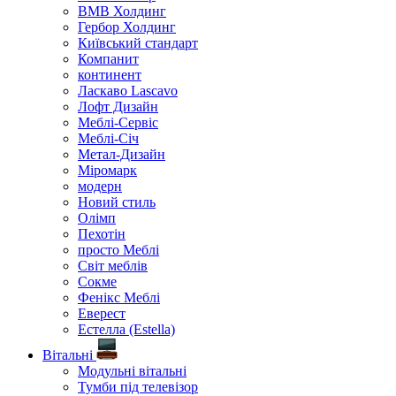
ВМВ Холдинг
Гербор Холдинг
Київський стандарт
Компанит
континент
Ласкаво Lascavo
Лофт Дизайн
Меблі-Сервіс
Меблі-Січ
Метал-Дизайн
Міромарк
модерн
Новий стиль
Олімп
Пехотін
просто Меблі
Світ меблів
Сокме
Фенікс Меблі
Еверест
Естелла (Estella)
Вітальні
Модульні вітальні
Тумби під телевізор