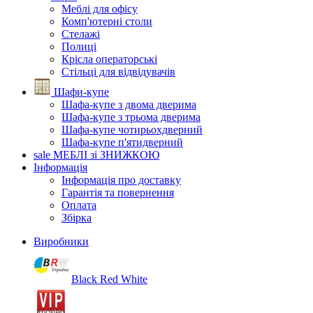
Меблі для офісу
Комп'ютерні столи
Стелажі
Полиці
Крісла операторські
Стільці для відвідувачів
Шафи-купе
Шафа-купе з двома дверима
Шафа-купе з трьома дверима
Шафа-купе чотирьохдверний
Шафа-купе п'ятидверний
sale
МЕБЛІ зі ЗНИЖКОЮ
Інформація
Інформація про доставку
Гарантія та повернення
Оплата
Збірка
Виробники
Black Red White