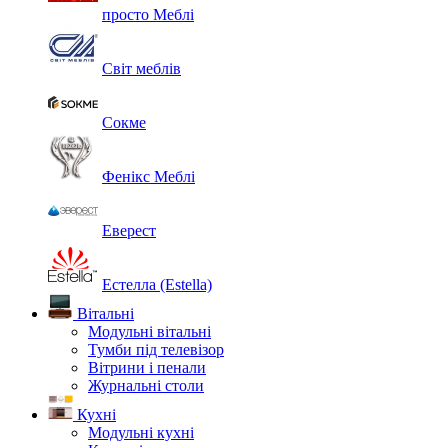
просто Меблі
Світ меблів
Сокме
Фенікс Меблі
Еверест
Естелла (Estella)
Вітальні
Модульні вітальні
Тумби під телевізор
Вітрини і пенали
Журнальні столи
Кухні
Модульні кухні