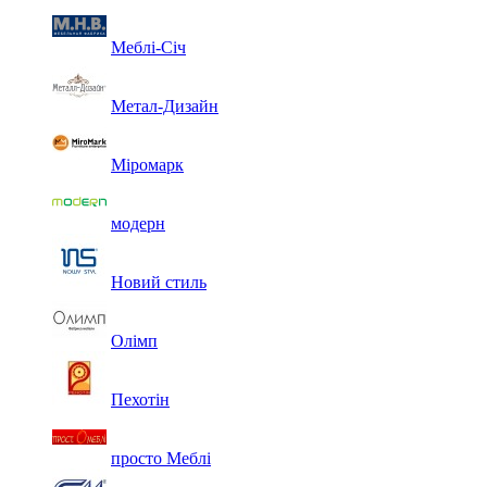
Меблі-Січ
Метал-Дизайн
Міромарк
модерн
Новий стиль
Олімп
Пехотін
просто Меблі