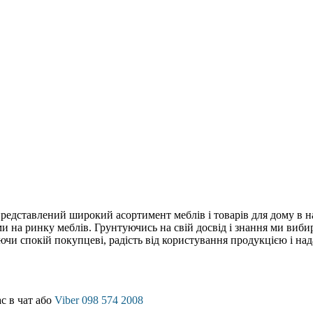
редставлений широкий асортимент меблів і товарів для дому в на
на ринку меблів. Грунтуючись на свій досвід і знання ми вибира
чи спокій покупцеві, радість від користування продукцією і нада
с в чат або
Viber 098 574 2008