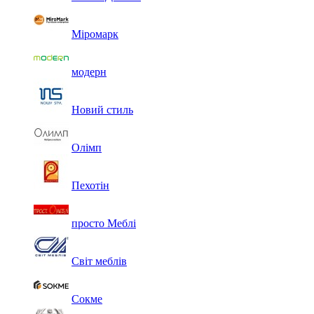
Міромарк
модерн
Новий стиль
Олімп
Пехотін
просто Меблі
Світ меблів
Сокме