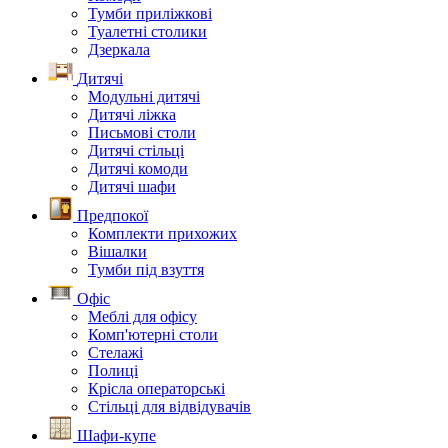
Тумби приліжкові
Туалетні столики
Дзеркала
Дитячі
Модульні дитячі
Дитячі ліжка
Письмові столи
Дитячі стільці
Дитячі комоди
Дитячі шафи
Предпокої
Комплекти прихожих
Вішалки
Тумби під взуття
Офіс
Меблі для офісу
Комп'ютерні столи
Стелажі
Полиці
Крісла операторські
Стільці для відвідувачів
Шафи-купе