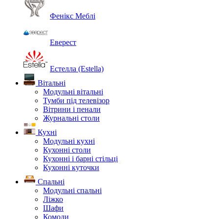
Фенікс Меблі
Еверест
Естелла (Estella)
Вітальні
Модульні вітальні
Тумби під телевізор
Вітрини і пенали
Журнальні столи
Кухні
Модульні кухні
Кухонні столи
Кухонні і барні стільці
Кухонні куточки
Спальні
Модульні спальні
Ліжко
Шафи
Комоди