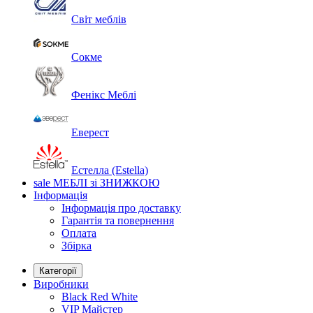
Світ меблів
Сокме
Фенікс Меблі
Еверест
Естелла (Estella)
sale
МЕБЛІ зі ЗНИЖКОЮ
Інформація
Інформація про доставку
Гарантія та повернення
Оплата
Збірка
Категорії
Виробники
Black Red White
VIP Майстер