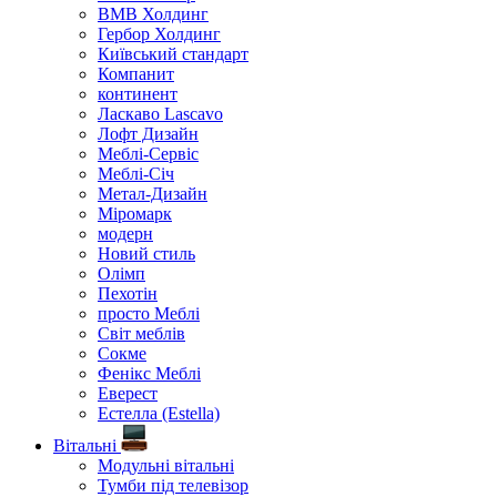
ВМВ Холдинг
Гербор Холдинг
Київський стандарт
Компанит
континент
Ласкаво Lascavo
Лофт Дизайн
Меблі-Сервіс
Меблі-Січ
Метал-Дизайн
Міромарк
модерн
Новий стиль
Олімп
Пехотін
просто Меблі
Світ меблів
Сокме
Фенікс Меблі
Еверест
Естелла (Estella)
Вітальні
Модульні вітальні
Тумби під телевізор