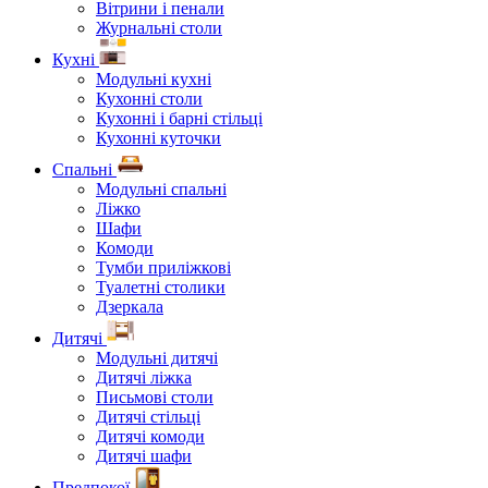
Вітрини і пенали
Журнальні столи
Кухні
Модульні кухні
Кухонні столи
Кухонні і барні стільці
Кухонні куточки
Спальні
Модульні спальні
Ліжко
Шафи
Комоди
Тумби приліжкові
Туалетні столики
Дзеркала
Дитячі
Модульні дитячі
Дитячі ліжка
Письмові столи
Дитячі стільці
Дитячі комоди
Дитячі шафи
Предпокої