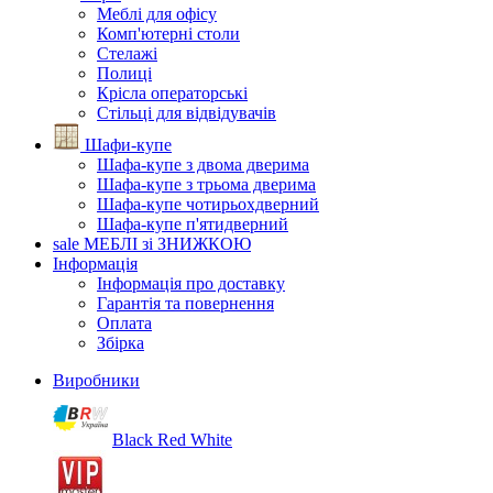
Меблі для офісу
Комп'ютерні столи
Стелажі
Полиці
Крісла операторські
Стільці для відвідувачів
Шафи-купе
Шафа-купе з двома дверима
Шафа-купе з трьома дверима
Шафа-купе чотирьохдверний
Шафа-купе п'ятидверний
sale
МЕБЛІ зі ЗНИЖКОЮ
Інформація
Інформація про доставку
Гарантія та повернення
Оплата
Збірка
Виробники
Black Red White