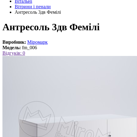
Вітальні
Вітрини і пенали
Антресоль 3дв Фемілі
Антресоль 3дв Фемілі
Виробник:
Міромарк
Модель:
fm_006
Відгуків: 0