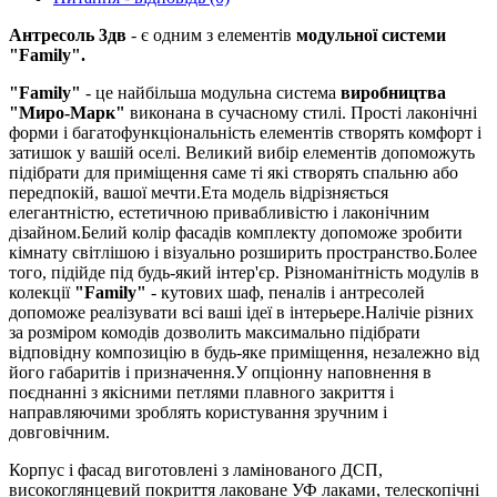
Антресоль 3дв
- є одним з елементів
модульної системи
"Family".
"Family"
- це найбільша модульна система
виробництва
"Миро-Марк"
виконана в сучасному стилі. Прості лаконічні
форми і багатофункціональність елементів створять комфорт і
затишок у вашій оселі. Великий вибір елементів допоможуть
підібрати для приміщення саме ті які створять спальню або
передпокій, вашої мечти.Ета модель відрізняється
елегантністю, естетичною привабливістю і лаконічним
дізайном.Белий колір фасадів комплекту допоможе зробити
кімнату світлішою і візуально розширить пространство.Более
того, підійде під будь-який інтер'єр. Різноманітність модулів в
колекції
"Family"
- кутових шаф, пеналів і антресолей
допоможе реалізувати всі ваші ідеї в інтерьере.Налічіе різних
за розміром комодів дозволить максимально підібрати
відповідну композицію в будь-яке приміщення, незалежно від
його габаритів і призначення.У опціонну наповнення в
поєднанні з якісними петлями плавного закриття і
направляючими зроблять користування зручним і
довговічним.
Корпус і фасад виготовлені з ламінованого ДСП,
високоглянцевий покриття лаковане УФ лаками, телескопічні