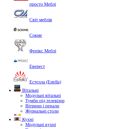
просто Меблі
Світ меблів
Сокме
Фенікс Меблі
Еверест
Естелла (Estella)
Вітальні
Модульні вітальні
Тумби під телевізор
Вітрини і пенали
Журнальні столи
Кухні
Модульні кухні