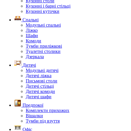
Кухонні столи
Кухонні і барні стільці
Кухонні куточки
Спальні
Модульні спальні
Ліжко
Шафи
Комоди
Тумби приліжкові
Туалетні столики
Дзеркала
Дитячі
Модульні дитячі
Дитячі ліжка
Письмові столи
Дитячі стільці
Дитячі комоди
Дитячі шафи
Предпокої
Комплекти прихожих
Вішалки
Тумби під взуття
Офіс