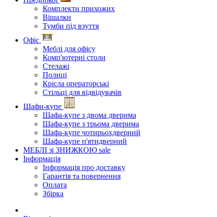
Комплекти прихожих
Вішалки
Тумби під взуття
Офіс
Меблі для офісу
Комп'ютерні столи
Стелажі
Полиці
Крісла операторські
Стільці для відвідувачів
Шафи-купе
Шафа-купе з двома дверима
Шафа-купе з трьома дверима
Шафа-купе чотирьохдверний
Шафа-купе п'ятидверний
МЕБЛІ зі ЗНИЖКОЮ
sale
Інформація
Інформація про доставку
Гарантія та повернення
Оплата
Збірка