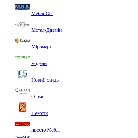
Меблі-Січ
Метал-Дизайн
Міромарк
модерн
Новий стиль
Олімп
Пехотін
просто Меблі