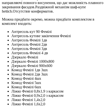
направляючі повного висунення, що дає можливість плавного
закривання фасадов.Раздвіжной механізм шаф-купе
hettich.Отсутствіе конфирматов.
Можна придбати окремо, можна придбати комплектом в
комплект входить:
Антресоль кут 90 Фемілі
Антресоль кутове закінчення Фемілі
Антресоль Фемілі 1дв
Антресоль Фемілі 2дв
Антресоль Фемілі 3дв
Антресоль Фемілі 4 дв
Дзеркало Фемілі
Дзеркало Фемілі 1000x800
Дзеркало Фемілі 900x600
Комод Фемілі 1дв 3шх
Комод Фемілі 2дв 3шх
Комод Фемілі 4шх
Комод Фемілі 5шх
Комод Фемілі 6шх
Ліжко Фемілі 0,8x1,9 з каркасом
Ліжко Фемілі 0,9x2,0 з каркасом
Ліжко Фемілі 1,4x2,0
Ліжко Фемілі 1,6x2,0