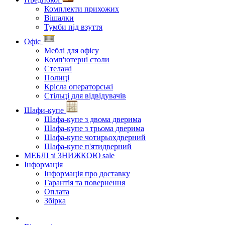
Комплекти прихожих
Вішалки
Тумби під взуття
Офіс
Меблі для офісу
Комп'ютерні столи
Стелажі
Полиці
Крісла операторські
Стільці для відвідувачів
Шафи-купе
Шафа-купе з двома дверима
Шафа-купе з трьома дверима
Шафа-купе чотирьохдверний
Шафа-купе п'ятидверний
МЕБЛІ зі ЗНИЖКОЮ
sale
Інформація
Інформація про доставку
Гарантія та повернення
Оплата
Збірка