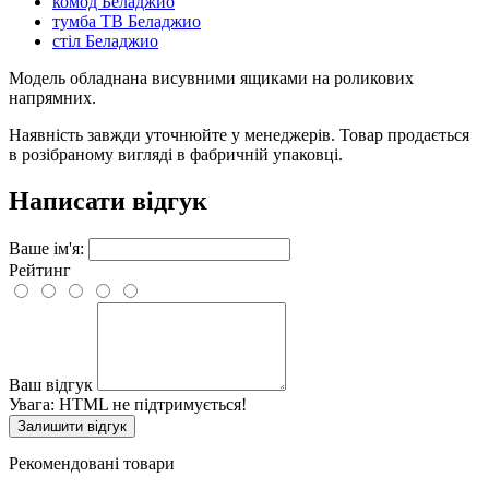
комод Беладжио
тумба ТВ Беладжио
стіл Беладжио
Модель обладнана висувними ящиками на роликових
напрямних.
Наявність завжди уточнюйте у менеджерів. Товар продається
в розібраному вигляді в фабричній упаковці.
Написати відгук
Ваше ім'я:
Рейтинг
Ваш відгук
Увага:
HTML не підтримується!
Залишити відгук
Рекомендовані товари