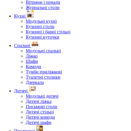
Вітрини і пенали
Журнальні столи
Кухні
Модульні кухні
Кухонні столи
Кухонні і барні стільці
Кухонні куточки
Спальні
Модульні спальні
Ліжко
Шафи
Комоди
Тумби приліжкові
Туалетні столики
Дзеркала
Дитячі
Модульні дитячі
Дитячі ліжка
Письмові столи
Дитячі стільці
Дитячі комоди
Дитячі шафи
Предпокої