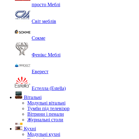
просто Меблі
Світ меблів
Сокме
Фенікс Меблі
Еверест
Естелла (Estella)
Вітальні
Модульні вітальні
Тумби під телевізор
Вітрини і пенали
Журнальні столи
Кухні
Модульні кухні