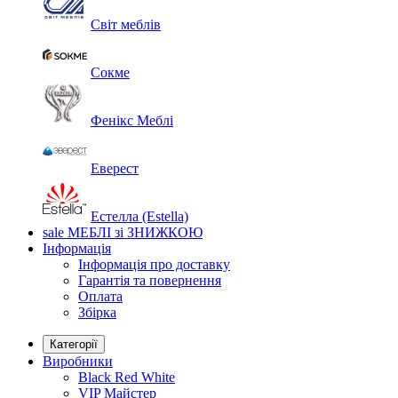
Світ меблів
Сокме
Фенікс Меблі
Еверест
Естелла (Estella)
sale
МЕБЛІ зі ЗНИЖКОЮ
Інформація
Інформація про доставку
Гарантія та повернення
Оплата
Збірка
Категорії
Виробники
Black Red White
VIP Майстер