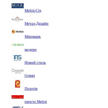
Меблі-Січ
Метал-Дизайн
Міромарк
модерн
Новий стиль
Олімп
Пехотін
просто Меблі