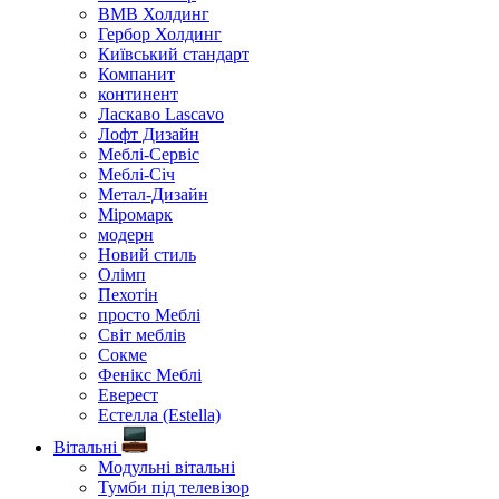
ВМВ Холдинг
Гербор Холдинг
Київський стандарт
Компанит
континент
Ласкаво Lascavo
Лофт Дизайн
Меблі-Сервіс
Меблі-Січ
Метал-Дизайн
Міромарк
модерн
Новий стиль
Олімп
Пехотін
просто Меблі
Світ меблів
Сокме
Фенікс Меблі
Еверест
Естелла (Estella)
Вітальні
Модульні вітальні
Тумби під телевізор