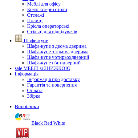
Меблі для офісу
Комп'ютерні столи
Стелажі
Полиці
Крісла операторські
Стільці для відвідувачів
Шафи-купе
Шафа-купе з двома дверима
Шафа-купе з трьома дверима
Шафа-купе чотирьохдверний
Шафа-купе п'ятидверний
sale
МЕБЛІ зі ЗНИЖКОЮ
Інформація
Інформація про доставку
Гарантія та повернення
Оплата
Збірка
Виробники
Black Red White