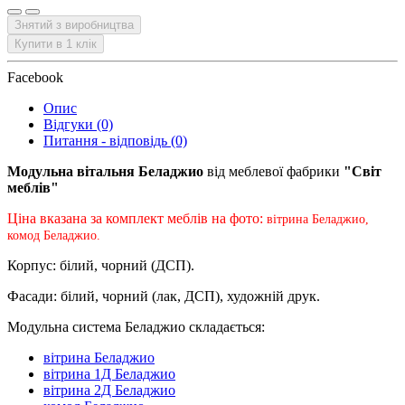
Знятий з виробництва
Купити в 1 клік
Facebook
Опис
Відгуки (0)
Питання - відповідь (0)
Модульна вітальня Беладжио
від меблевої фабрики
"Cвіт
меблів"
Ціна вказана за комплект меблів на фото:
вітрина Беладжио,
комод Беладжио.
Корпус: білий, чорний (ДСП).
Фасади: білий, чорний (лак, ДСП), художній друк.
Модульна система Беладжио складається:
вітрина Беладжио
вітрина 1Д Беладжио
вітрина 2Д Беладжио