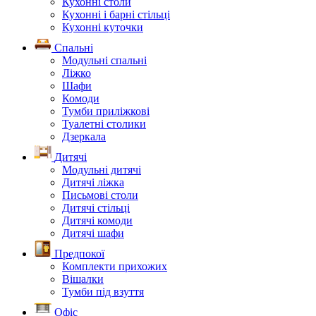
Кухонні столи
Кухонні і барні стільці
Кухонні куточки
Спальні
Модульні спальні
Ліжко
Шафи
Комоди
Тумби приліжкові
Туалетні столики
Дзеркала
Дитячі
Модульні дитячі
Дитячі ліжка
Письмові столи
Дитячі стільці
Дитячі комоди
Дитячі шафи
Предпокої
Комплекти прихожих
Вішалки
Тумби під взуття
Офіс