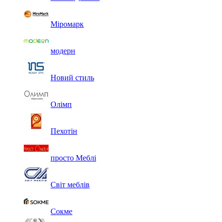
Міромарк
модерн
Новий стиль
Олімп
Пехотін
просто Меблі
Світ меблів
Сокме