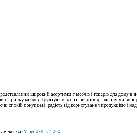
редставлений широкий асортимент меблів і товарів для дому в на
на ринку меблів. Грунтуючись на свій досвід і знання ми вибира
чи спокій покупцеві, радість від користування продукцією і нада
с в чат або
Viber 098 574 2008