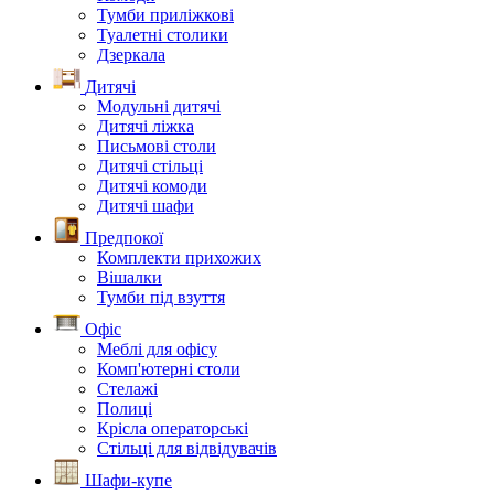
Тумби приліжкові
Туалетні столики
Дзеркала
Дитячі
Модульні дитячі
Дитячі ліжка
Письмові столи
Дитячі стільці
Дитячі комоди
Дитячі шафи
Предпокої
Комплекти прихожих
Вішалки
Тумби під взуття
Офіс
Меблі для офісу
Комп'ютерні столи
Стелажі
Полиці
Крісла операторські
Стільці для відвідувачів
Шафи-купе