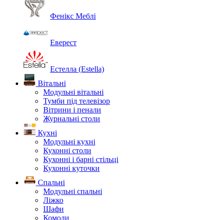
Фенікс Меблі
Еверест
Естелла (Estella)
Вітальні
Модульні вітальні
Тумби під телевізор
Вітрини і пенали
Журнальні столи
Кухні
Модульні кухні
Кухонні столи
Кухонні і барні стільці
Кухонні куточки
Спальні
Модульні спальні
Ліжко
Шафи
Комоди