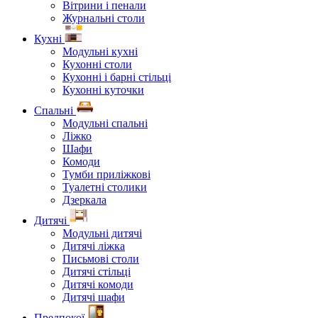
Вітрини і пенали
Журнальні столи
Кухні
Модульні кухні
Кухонні столи
Кухонні і барні стільці
Кухонні куточки
Спальні
Модульні спальні
Ліжко
Шафи
Комоди
Тумби приліжкові
Туалетні столики
Дзеркала
Дитячі
Модульні дитячі
Дитячі ліжка
Письмові столи
Дитячі стільці
Дитячі комоди
Дитячі шафи
Предпокої