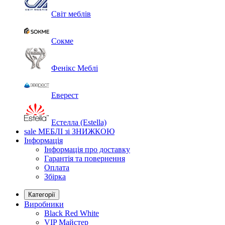
Світ меблів
Сокме
Фенікс Меблі
Еверест
Естелла (Estella)
sale
МЕБЛІ зі ЗНИЖКОЮ
Інформація
Інформація про доставку
Гарантія та повернення
Оплата
Збірка
Категорії
Виробники
Black Red White
VIP Майстер