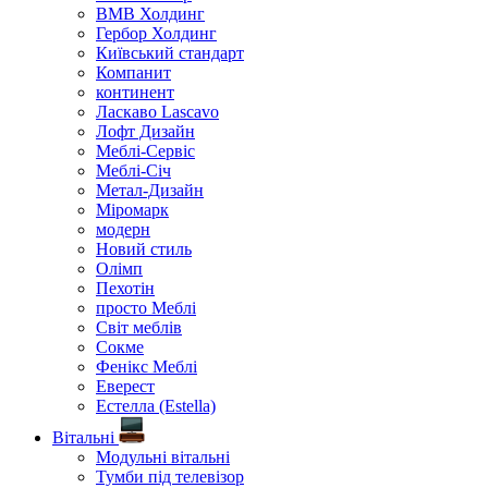
ВМВ Холдинг
Гербор Холдинг
Київський стандарт
Компанит
континент
Ласкаво Lascavo
Лофт Дизайн
Меблі-Сервіс
Меблі-Січ
Метал-Дизайн
Міромарк
модерн
Новий стиль
Олімп
Пехотін
просто Меблі
Світ меблів
Сокме
Фенікс Меблі
Еверест
Естелла (Estella)
Вітальні
Модульні вітальні
Тумби під телевізор