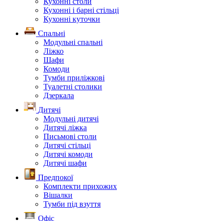
Кухонні столи
Кухонні і барні стільці
Кухонні куточки
Спальні
Модульні спальні
Ліжко
Шафи
Комоди
Тумби приліжкові
Туалетні столики
Дзеркала
Дитячі
Модульні дитячі
Дитячі ліжка
Письмові столи
Дитячі стільці
Дитячі комоди
Дитячі шафи
Предпокої
Комплекти прихожих
Вішалки
Тумби під взуття
Офіс