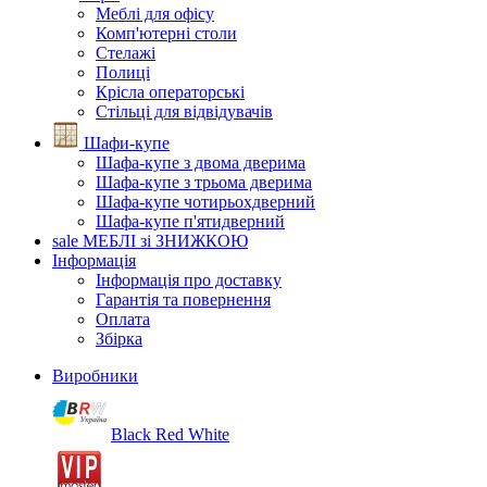
Меблі для офісу
Комп'ютерні столи
Стелажі
Полиці
Крісла операторські
Стільці для відвідувачів
Шафи-купе
Шафа-купе з двома дверима
Шафа-купе з трьома дверима
Шафа-купе чотирьохдверний
Шафа-купе п'ятидверний
sale
МЕБЛІ зі ЗНИЖКОЮ
Інформація
Інформація про доставку
Гарантія та повернення
Оплата
Збірка
Виробники
Black Red White