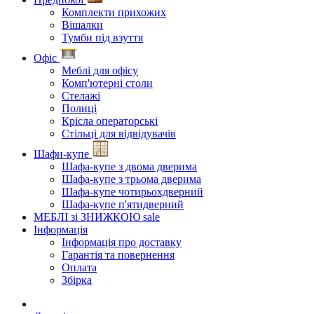
Комплекти прихожих
Вішалки
Тумби під взуття
Офіс
Меблі для офісу
Комп'ютерні столи
Стелажі
Полиці
Крісла операторські
Стільці для відвідувачів
Шафи-купе
Шафа-купе з двома дверима
Шафа-купе з трьома дверима
Шафа-купе чотирьохдверний
Шафа-купе п'ятидверний
МЕБЛІ зі ЗНИЖКОЮ
sale
Інформація
Інформація про доставку
Гарантія та повернення
Оплата
Збірка