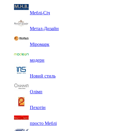
Меблі-Січ
Метал-Дизайн
Міромарк
модерн
Новий стиль
Олімп
Пехотін
просто Меблі