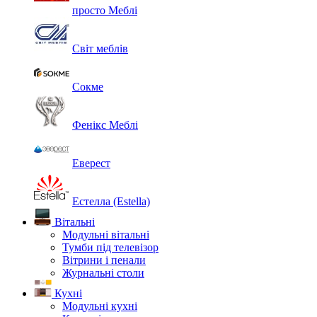
просто Меблі
Світ меблів
Сокме
Фенікс Меблі
Еверест
Естелла (Estella)
Вітальні
Модульні вітальні
Тумби під телевізор
Вітрини і пенали
Журнальні столи
Кухні
Модульні кухні