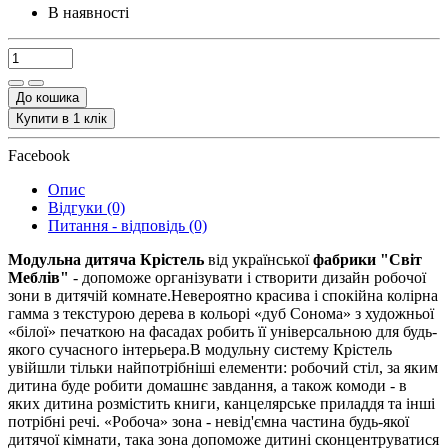
В наявності
До кошика
Купити в 1 клік
Facebook
Опис
Відгуки (0)
Питання - відповідь (0)
Модульна дитяча Крістель
від української
фабрики "Світ
Меблів"
- допоможе організувати і створити дизайн робочої
зони в дитячій комнате.Невероятно красива і спокійна колірна
гамма з текстурою дерева в кольорі «дуб Сонома» з художньої
«білої» печаткою на фасадах робить її універсальною для будь-
якого сучасного інтерьера.В модульну систему Крістель
увійшли тільки найпотрібніші елементи: робочий стіл, за яким
дитина буде робити домашнє завдання, а також комоди - в
яких дитина розмістить книги, канцелярське приладдя та інші
потрібні речі. «Робоча» зона - невід'ємна частина будь-якої
дитячої кімнати, така зона допоможе дитині сконцентруватися