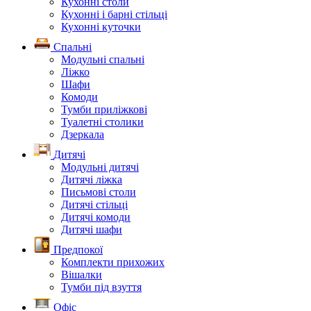
Кухонні столи
Кухонні і барні стільці
Кухонні куточки
Спальні
Модульні спальні
Ліжко
Шафи
Комоди
Тумби приліжкові
Туалетні столики
Дзеркала
Дитячі
Модульні дитячі
Дитячі ліжка
Письмові столи
Дитячі стільці
Дитячі комоди
Дитячі шафи
Предпокої
Комплекти прихожих
Вішалки
Тумби під взуття
Офіс