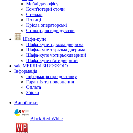
Меблі для офісу
Комп'ютерні столи
Стелажі
Полиці
Крісла операторські
Стільці для відвідувачів
Шафи-купе
Шафа-купе з двома дверима
Шафа-купе з трьома дверима
Шафа-купе чотирьохдверний
Шафа-купе п'ятидверний
sale
МЕБЛІ зі ЗНИЖКОЮ
Інформація
Інформація про доставку
Гарантія та повернення
Оплата
Збірка
Виробники
Black Red White