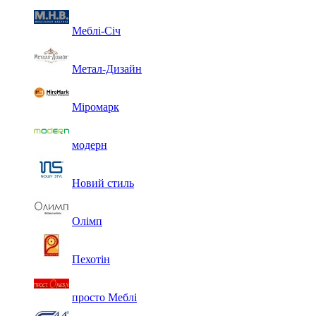
Меблі-Січ
Метал-Дизайн
Міромарк
модерн
Новий стиль
Олімп
Пехотін
просто Меблі