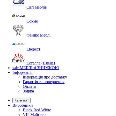
Світ меблів
Сокме
Фенікс Меблі
Еверест
Естелла (Estella)
sale
МЕБЛІ зі ЗНИЖКОЮ
Інформація
Інформація про доставку
Гарантія та повернення
Оплата
Збірка
Категорії
Виробники
Black Red White
VIP Майстер