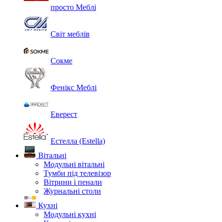
просто Меблі
Світ меблів
Сокме
Фенікс Меблі
Еверест
Естелла (Estella)
Вітальні
Модульні вітальні
Тумби під телевізор
Вітрини і пенали
Журнальні столи
Кухні
Модульні кухні