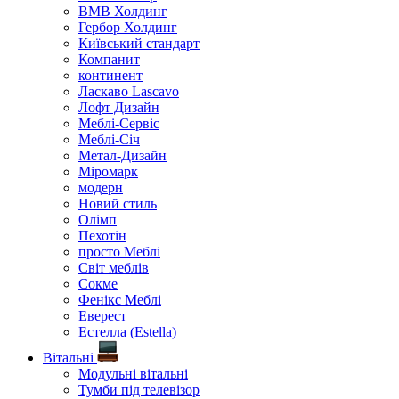
ВМВ Холдинг
Гербор Холдинг
Київський стандарт
Компанит
континент
Ласкаво Lascavo
Лофт Дизайн
Меблі-Сервіс
Меблі-Січ
Метал-Дизайн
Міромарк
модерн
Новий стиль
Олімп
Пехотін
просто Меблі
Світ меблів
Сокме
Фенікс Меблі
Еверест
Естелла (Estella)
Вітальні
Модульні вітальні
Тумби під телевізор