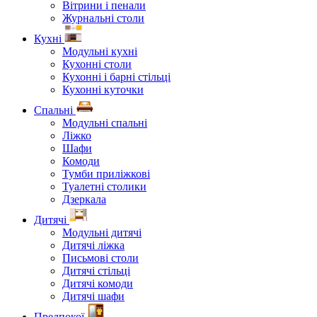
Вітрини і пенали
Журнальні столи
Кухні
Модульні кухні
Кухонні столи
Кухонні і барні стільці
Кухонні куточки
Спальні
Модульні спальні
Ліжко
Шафи
Комоди
Тумби приліжкові
Туалетні столики
Дзеркала
Дитячі
Модульні дитячі
Дитячі ліжка
Письмові столи
Дитячі стільці
Дитячі комоди
Дитячі шафи
Предпокої