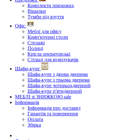
Комплекти прихожих
Вішалки
Тумби під взуття
Офіс
Меблі для офісу
Комп'ютерні столи
Стелажі
Полиці
Крісла операторські
Стільці для відвідувачів
Шафи-купе
Шафа-купе з двома дверима
Шафа-купе з трьома дверима
Шафа-купе чотирьохдверний
Шафа-купе п'ятидверний
МЕБЛІ зі ЗНИЖКОЮ
sale
Інформація
Інформація про доставку
Гарантія та повернення
Оплата
Збірка